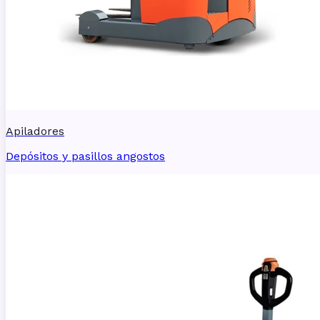
Apiladores
Depósitos y pasillos angostos